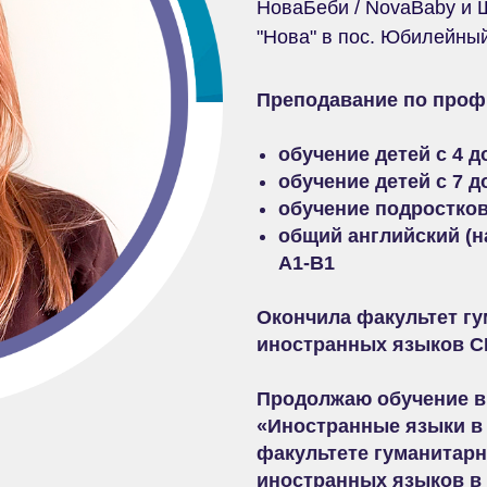
НоваБеби / NovaBaby и 
"Нова" в пос. Юбилейны
Преподавание по проф
обучение детей c 4 до
обучение детей с 7 до
обучение подростков
общий английский (н
A1-B1
Окончила факультет гу
иностранных языков СГ
Продолжаю обучение в
«Иностранные языки в 
факультете гуманитарн
иностранных языков в 