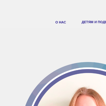
.uc-menu .menu-btn .tn-atom { border-radius: 0 !important; }
ДЕТЯМ И ПОД
О НАС